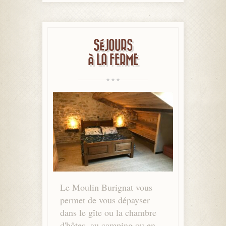
SÉJOURS
À LA FERME
Le Moulin Burignat vous
permet de vous dépayser
dans le gîte ou la chambre
d'hôtes, au camping ou en