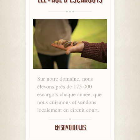
Sur notre domaine, nous
élevons près de 175 000
escargots chaque année, que
nous cuisinons et vendons
localement en circuit court.
EN SAVOIR PLUS