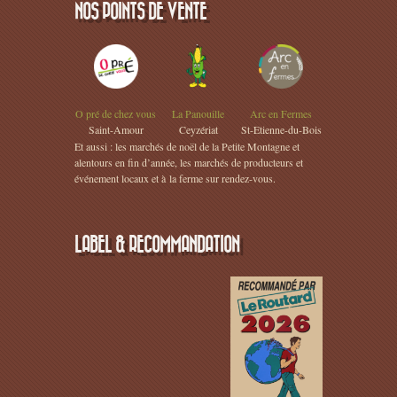
NOS POINTS DE VENTE
O pré de chez vous
La Panouille
Arc en Fermes
Saint-Amour
Ceyzériat
St-Etienne-du-Bois
Et aussi : les marchés de noël de la Petite Montagne et
alentours en fin d’année, les marchés de producteurs et
événement locaux et à la ferme sur rendez-vous.
LABEL & RECOMMANDATION