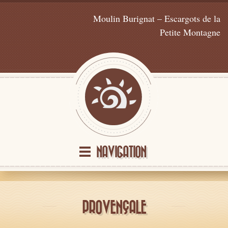
Moulin Burignat – Escargots de la
Petite Montagne
NAVIGATION
PROVENÇALE