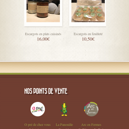
Escargot
10,50
Escargots en plats cuisinés
Escargots en feuilleté
16,00
€
10,50
€
NOS POINTS DE VENTE
O pré de chez vous
La Panouille
Arc en Fermes