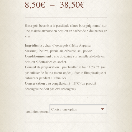
8,50
€
–
38,50
€
Escargots beurrés à la persillade (farce bourguignonne) sur
une assiette alvéolée en bois ou en sachet de 5 douzaines en
vrac.
Ingrédients
: chair d’escargots (Hélix Aspersa
Maxima), beurre, persil, ail, échalote, sel, poivre.
Conditionnement
: une douzaine sur assiette alvéolée en
bois ou 5 douzaines en sachet.
Conseil de préparation
: préchauffer le four à 200°C (ne
pas utiliser de four à micro-ondes), ôter le film plastique et
enfourner pendant 10 minutes.
Conservation
: au congélateur à -18°C (un produit
décongelé ne doit pas être recongelé).
conditionnement