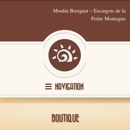
Moulin Burignat – Escargots de la
Petite Montagne
NAVIGATION
BOUTIQUE